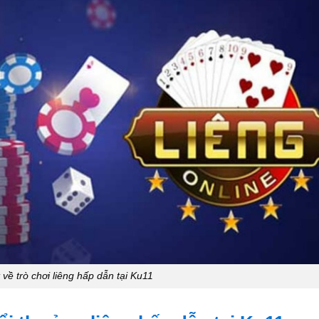
 về trò chơi liêng hấp dẫn tại Ku11