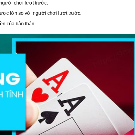
gười chơi lượt trước.
ợc lớn so với người chơi lượt trước.
ền của bản thân.