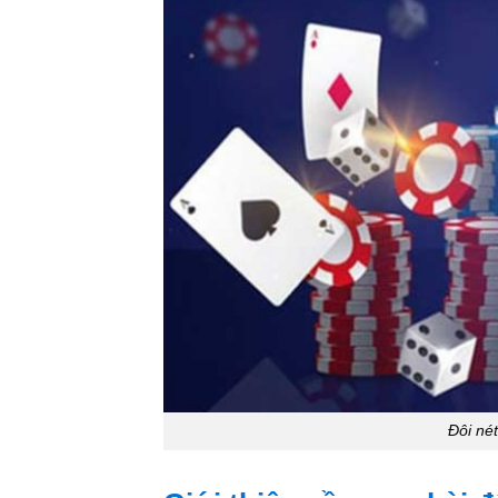
Đôi nét