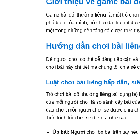
Giới thiệu về game bài đ
Game bài đổi thưởng
liêng
là một trò chơi
phổ biến của mình, trò chơi đã thu hút đ
một trong những nền tảng cá cược trực tuy
Hướng dẫn chơi bài liên
Để người chơi có thể dễ dàng tiếp cận và 
chơi bài này chi tiết mà chúng tôi chia sẻ
Luật chơi bài liêng hấp dẫn, siê
Trò chơi bài đổi thưởng
liêng
sử dụng bộ b
của mỗi người chơi là so sánh cây bài của 
đầu chơi, mỗi người chơi sẽ được chia cho
Tiến trình trò chơi sẽ diễn ra như sau:
Úp bài:
Người chơi bỏ bài trên tay nếu