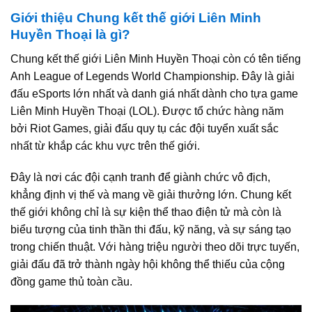
Giới thiệu Chung kết thế giới Liên Minh
Huyền Thoại là gì?
Chung kết thế giới Liên Minh Huyền Thoại còn có tên tiếng
Anh League of Legends World Championship. Đây là giải
đấu eSports lớn nhất và danh giá nhất dành cho tựa game
Liên Minh Huyền Thoại (LOL). Được tổ chức hàng năm
bởi Riot Games, giải đấu quy tụ các đội tuyển xuất sắc
nhất từ khắp các khu vực trên thế giới.
Đây là nơi các đội cạnh tranh để giành chức vô địch,
khẳng định vị thế và mang về giải thưởng lớn. Chung kết
thế giới không chỉ là sự kiện thể thao điện tử mà còn là
biểu tượng của tinh thần thi đấu, kỹ năng, và sự sáng tạo
trong chiến thuật. Với hàng triệu người theo dõi trực tuyến,
giải đấu đã trở thành ngày hội không thể thiếu của cộng
đồng game thủ toàn cầu.