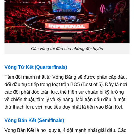
Các vòng thi đấu của những đội tuyển
Vòng Tứ Kết (Quarterfinals)
Tám đội mạnh nhất từ Vòng Bảng sẽ được phân cặp đấu,
đối đầu trực tiếp trong loạt trận BO5 (Best of 5). Đây là nơi
các đội phải dốc toàn lực, thể hiện sự chuẩn bị kỹ lưỡng
về chiến thuật, tâm lý và kỹ năng. Mỗi trận đấu đều là một
thử thách lớn, với mục tiêu duy nhất là tiến vào Bán Kết.
Vòng Bán Kết (Semifinals)
Vòng Bán Kết là nơi quy tụ 4 đội mạnh nhất giải đấu. Các