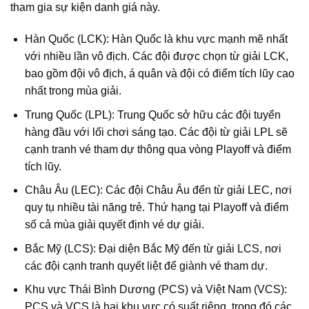
tham gia sự kiện danh giá này.
Hàn Quốc (LCK): Hàn Quốc là khu vực mạnh mẽ nhất
với nhiều lần vô địch. Các đội được chọn từ giải LCK,
bao gồm đội vô địch, á quân và đội có điểm tích lũy cao
nhất trong mùa giải.
Trung Quốc (LPL): Trung Quốc sở hữu các đội tuyển
hàng đầu với lối chơi sáng tạo. Các đội từ giải LPL sẽ
cạnh tranh vé tham dự thông qua vòng Playoff và điểm
tích lũy.
Châu Âu (LEC): Các đội Châu Âu đến từ giải LEC, nơi
quy tụ nhiều tài năng trẻ. Thứ hạng tại Playoff và điểm
số cả mùa giải quyết định vé dự giải.
Bắc Mỹ (LCS): Đại diện Bắc Mỹ đến từ giải LCS, nơi
các đội cạnh tranh quyết liệt để giành vé tham dự.
Khu vực Thái Bình Dương (PCS) và Việt Nam (VCS):
PCS và VCS là hai khu vực có suất riêng, trong đó các