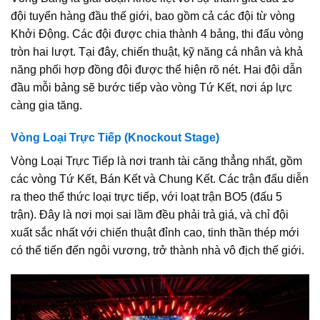
đội tuyển hàng đầu thế giới, bao gồm cả các đội từ vòng
Khởi Động. Các đội được chia thành 4 bảng, thi đấu vòng
tròn hai lượt. Tại đây, chiến thuật, kỹ năng cá nhân và khả
năng phối hợp đồng đội được thể hiện rõ nét. Hai đội dẫn
đầu mỗi bảng sẽ bước tiếp vào vòng Tứ Kết, nơi áp lực
càng gia tăng.
Vòng Loại Trực Tiếp (Knockout Stage)
Vòng Loại Trực Tiếp là nơi tranh tài căng thẳng nhất, gồm
các vòng Tứ Kết, Bán Kết và Chung Kết. Các trận đấu diễn
ra theo thể thức loại trực tiếp, với loạt trận BO5 (đấu 5
trận). Đây là nơi mọi sai lầm đều phải trả giá, và chỉ đội
xuất sắc nhất với chiến thuật đỉnh cao, tinh thần thép mới
có thể tiến đến ngôi vương, trở thành nhà vô địch thế giới.