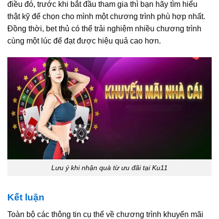
điều đó, trước khi bắt đầu tham gia thì bạn hãy tìm hiểu
thật kỹ để chọn cho mình một chương trình phù hợp nhất.
Đồng thời, bet thủ có thể trải nghiệm nhiều chương trình
cùng một lúc để đạt được hiệu quả cao hơn.
Lưu ý khi nhận quà từ ưu đãi tại Ku11
Kết luận
Toàn bộ các thông tin cụ thể về chương trình khuyến mãi