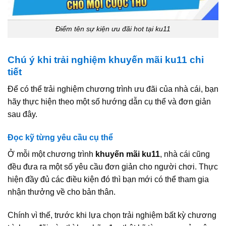
Điểm tên sự kiện ưu đãi hot tại ku11
Chú ý khi trải nghiệm khuyến mãi ku11 chi
tiết
Để có thể trải nghiệm chương trình ưu đãi của nhà cái, bạn
hãy thực hiện theo một số hướng dẫn cụ thể và đơn giản
sau đây.
Đọc kỹ từng yêu cầu cụ thể
Ở mỗi một chương trình
khuyến mãi ku11
, nhà cái cũng
đều đưa ra một số yêu cầu đơn giản cho người chơi. Thực
hiện đầy đủ các điều kiện đó thì bạn mới có thể tham gia
nhận thưởng về cho bản thân.
Chính vì thế, trước khi lựa chọn trải nghiệm bất kỳ chương