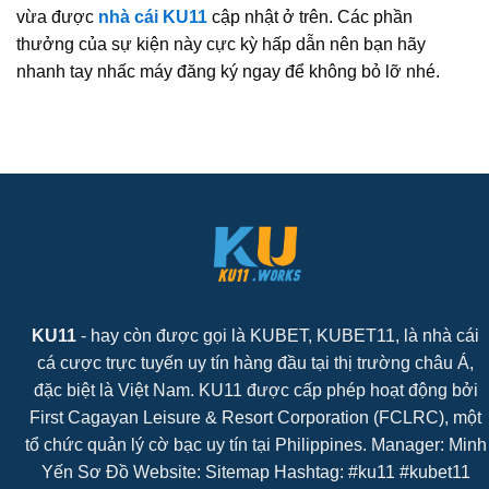
vừa được
nhà cái KU11
cập nhật ở trên. Các phần
thưởng của sự kiện này cực kỳ hấp dẫn nên bạn hãy
nhanh tay nhấc máy đăng ký ngay để không bỏ lỡ nhé.
KU11
- hay còn được gọi là KUBET, KUBET11, là nhà cái
cá cược trực tuyến uy tín hàng đầu tại thị trường châu Á,
đặc biệt là Việt Nam. KU11 được cấp phép hoạt động bởi
First Cagayan Leisure & Resort Corporation (FCLRC), một
tổ chức quản lý cờ bạc uy tín tại Philippines. Manager: Minh
Yến Sơ Đồ Website: Sitemap Hashtag: #ku11 #kubet11