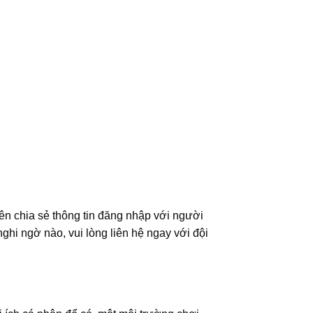
ên chia sẻ thông tin đăng nhập với người
hi ngờ nào, vui lòng liên hệ ngay với đội