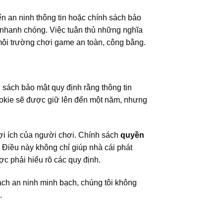
ến an ninh thông tin hoặc chính sách bảo
h nhanh chóng. Việc tuân thủ những nghĩa
ôi trường chơi game an toàn, công bằng.
 sách bảo mật quy định rằng thông tin
 cookie sẽ được giữ lên đến một năm, nhưng
lợi ích của người chơi. Chính sách
quyền
Điều này không chỉ giúp nhà cái phát
ược phải hiểu rõ các quy định.
ách an ninh minh bạch, chúng tôi không
.