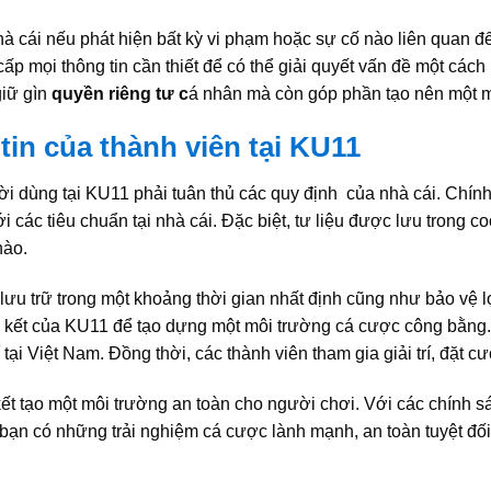
hà cái nếu phát hiện bất kỳ vi phạm hoặc sự cố nào liên quan đ
cấp mọi thông tin cần thiết để có thể giải quyết vấn đề một các
iữ gìn
quyền riêng tư c
á nhân mà còn góp phần tạo nên một m
tin của thành viên tại KU11
ời dùng tại KU11 phải tuân thủ các quy định của nhà cái. Chính
i các tiêu chuẩn tại nhà cái. Đặc biệt, tư liệu được lưu trong
nào.
lưu trữ trong một khoảng thời gian nhất định cũng như bảo vệ 
 kết của KU11 để tạo dựng một môi trường cá cược công bằng. 
í tại Việt Nam. Đồng thời, các thành viên tham gia giải trí, đặt c
t tạo một môi trường an toàn cho người chơi. Với các chính s
bạn có những trải nghiệm cá cược lành mạnh, an toàn tuyệt đối