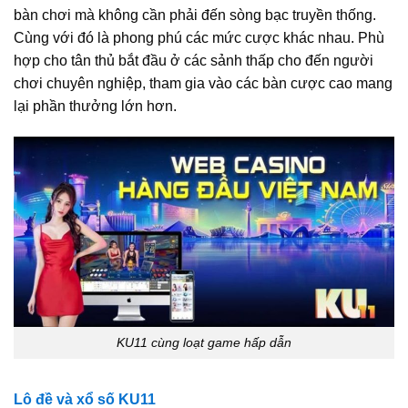
bàn chơi mà không cần phải đến sòng bạc truyền thống.
Cùng với đó là phong phú các mức cược khác nhau. Phù
hợp cho tân thủ bắt đầu ở các sảnh thấp cho đến người
chơi chuyên nghiệp, tham gia vào các bàn cược cao mang
lại phần thưởng lớn hơn.
KU11 cùng loạt game hấp dẫn
Lô đề và xổ số KU11