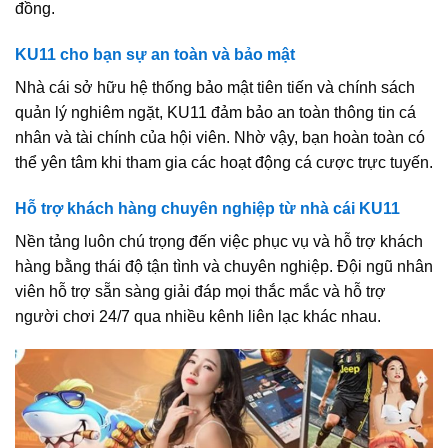
đồng.
KU11 cho bạn sự an toàn và bảo mật
Nhà cái sở hữu hệ thống bảo mật tiên tiến và chính sách
quản lý nghiêm ngặt, KU11 đảm bảo an toàn thông tin cá
nhân và tài chính của hội viên. Nhờ vậy, bạn hoàn toàn có
thể yên tâm khi tham gia các hoạt động cá cược trực tuyến.
Hỗ trợ khách hàng chuyên nghiệp từ nhà cái KU11
Nền tảng luôn chú trọng đến việc phục vụ và hỗ trợ khách
hàng bằng thái độ tận tình và chuyên nghiệp. Đội ngũ nhân
viên hỗ trợ sẵn sàng giải đáp mọi thắc mắc và hỗ trợ
người chơi 24/7 qua nhiều kênh liên lạc khác nhau.