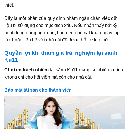
thiết.
Đây là một phần của quy định nhằm ngăn chặn việc dữ
liệu bị sử dụng cho mục đích xấu. Nếu nhận thấy bất kỳ
hoạt động đáng ngờ nào, bạn nên đổi mật khẩu ngay lập
tức hoặc liên hệ với nhà cái để được hỗ trợ kịp thời.
Quyền lợi khi tham gia trải nghiệm tại sảnh
Ku11
Chơi có trách nhiệm
tại sảnh Ku11 mang lại nhiều lợi ích
không chỉ cho hội viên mà còn cho nhà cái.
Bảo mật tài sản cho thành viên