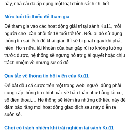
này, nhà cái đã áp dụng một loạt chính sách chi tiết.
Mức tuổi tối thiểu để tham gia
Để tham gia vào các hoạt động giải trí tại sảnh Ku11, mỗi
người chơi cần phải từ 18 tuổi trở lên. Nếu ai đó sử dụng
thông tin sai lệch để khai gian thì sẽ bị phạt ngay khi phát
hiện. Hơn nữa, tài khoản của bạn gặp rủi ro không lường
trước được, hệ thống sẽ ngưng hỗ trợ giải quyết hoặc chịu
trách nhiệm về những sự cố đó.
Quy tắc về thông tin hội viên của Ku11
Để bắt đầu cá cược trên một trang web, người dùng phải
cung cấp thông tin chính xác về bản thân như bằng lái xe,
số điện thoại,… Hệ thống sẽ kiểm tra những dữ liệu này để
đảm bảo rằng mọi hoạt động giao dịch sau này diễn ra
suôn sẻ.
Chơi có trách nhiệm khi trải nghiệm tại sảnh Ku11