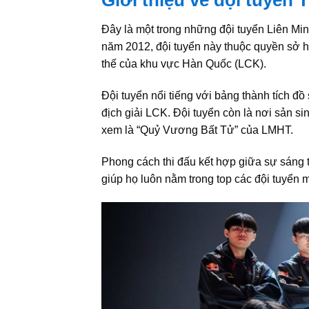
Giới thiệu về đội tuyển 
Đây là một trong những đội tuyển Liên Min
năm 2012, đội tuyển này thuộc quyền sở h
thế của khu vực Hàn Quốc (LCK).
Đội tuyển nổi tiếng với bảng thành tích đ
địch giải LCK. Đội tuyển còn là nơi sản si
xem là “Quỷ Vương Bất Tử” của LMHT.
Phong cách thi đấu kết hợp giữa sự sáng 
giúp họ luôn nằm trong top các đội tuyển m