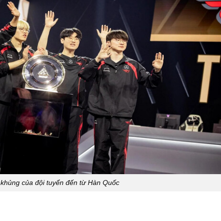
 khủng của đội tuyển đến từ Hàn Quốc