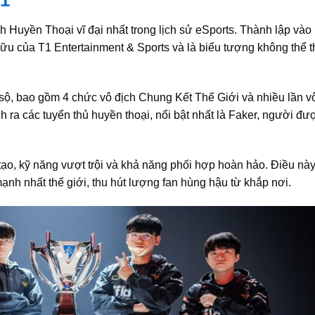
T1
h Huyền Thoại vĩ đại nhất trong lịch sử eSports. Thành lập vào
ữu của T1 Entertainment & Sports và là biểu tượng không thể t
ồ sộ, bao gồm 4 chức vô địch Chung Kết Thế Giới và nhiều lần v
nh ra các tuyển thủ huyền thoại, nổi bật nhất là Faker, người đư
tạo, kỹ năng vượt trội và khả năng phối hợp hoàn hảo. Điều nà
ạnh nhất thế giới, thu hút lượng fan hùng hậu từ khắp nơi.