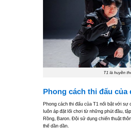
T1 là huyền t
Phong cách thi đấu của 
Phong cách thi đấu của T1 nổi bật với sự
luôn áp đặt lối chơi từ những phút đầu, tậ
Rồng, Baron. Đội sử dụng chiến thuật thôn
thế dần dần.