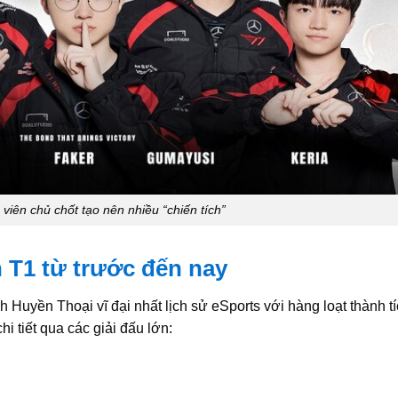
viên chủ chốt tạo nên nhiều “chiến tích”
n T1 từ trước đến nay
 Huyền Thoại vĩ đại nhất lịch sử eSports với hàng loạt thành t
i tiết qua các giải đấu lớn: