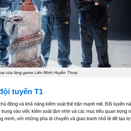
hoại của làng game Liên Minh Huyền Thoại
đội tuyển T1
 chủ động và khả năng kiểm soát thế trận mạnh mẽ. Đội tuyển n
p trung vào việc kiểm soát tầm nhìn và các mục tiêu quan trọng 
g minh, với những pha di chuyển và giao tranh nhỏ lẻ để tạo lợ