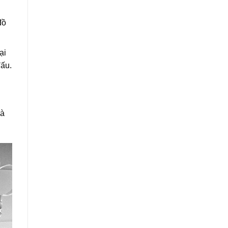
đồ
ại
đấu.
và