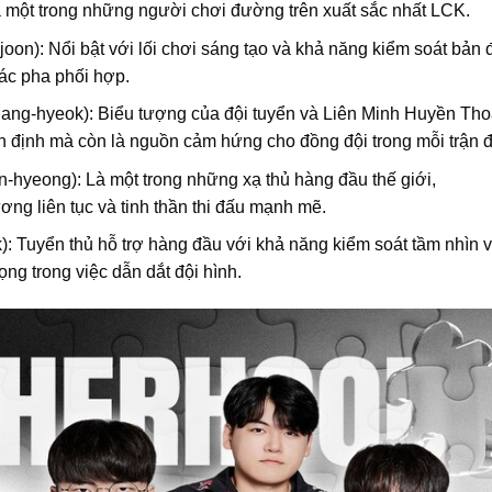
 một trong những người chơi đường trên xuất sắc nhất LCK.
on): Nổi bật với lối chơi sáng tạo và khả năng kiểm soát bản 
các pha phối hợp.
ang-hyeok): Biểu tượng của đội tuyển và Liên Minh Huyền Tho
ổn định mà còn là nguồn cảm hứng cho đồng đội trong mỗi trận 
-hyeong): Là một trong những xạ thủ hàng đầu thế giới,
ng liên tục và tinh thần thi đấu mạnh mẽ.
): Tuyển thủ hỗ trợ hàng đầu với khả năng kiểm soát tầm nhìn 
rọng trong việc dẫn dắt đội hình.