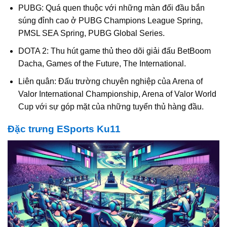
PUBG: Quá quen thuộc với những màn đối đầu bắn
súng đỉnh cao ở PUBG Champions League Spring,
PMSL SEA Spring, PUBG Global Series.
DOTA 2: Thu hút game thủ theo dõi giải đấu BetBoom
Dacha, Games of the Future, The International.
Liên quân: Đấu trường chuyên nghiệp của Arena of
Valor International Championship, Arena of Valor World
Cup với sự góp mặt của những tuyển thủ hàng đầu.
Đặc trưng ESports Ku11