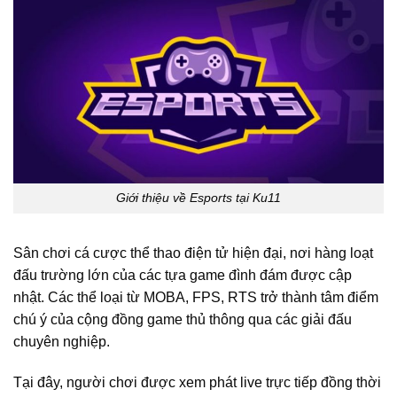
Giới thiệu về Esports tại Ku11
Sân chơi cá cược thể thao điện tử hiện đại, nơi hàng loạt
đấu trường lớn của các tựa game đình đám được cập
nhật. Các thể loại từ MOBA, FPS, RTS trở thành tâm điểm
chú ý của cộng đồng game thủ thông qua các giải đấu
chuyên nghiệp.
Tại đây, người chơi được xem phát live trực tiếp đồng thời