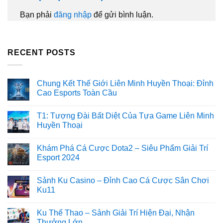
Bạn phải
đăng nhập
để gửi bình luận.
RECENT POSTS
Chung Kết Thế Giới Liên Minh Huyền Thoại: Đỉnh
Cao Esports Toàn Cầu
T1: Tượng Đài Bất Diệt Của Tựa Game Liên Minh
Huyền Thoại
Khám Phá Cá Cược Dota2 – Siêu Phẩm Giải Trí
Esport 2024
Sảnh Ku Casino – Đỉnh Cao Cá Cược Sân Chơi
Ku11
Ku Thể Thao – Sảnh Giải Trí Hiện Đại, Nhận
Thưởng Lớn