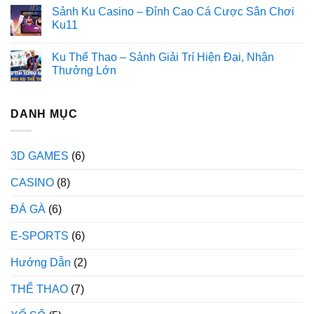
Sảnh Ku Casino – Đỉnh Cao Cá Cược Sân Chơi
Ku11
Ku Thể Thao – Sảnh Giải Trí Hiện Đại, Nhận
Thưởng Lớn
DANH MỤC
3D GAMES
(6)
CASINO
(8)
ĐÁ GÀ
(6)
E-SPORTS
(6)
Hướng Dẫn
(2)
THỂ THAO
(7)