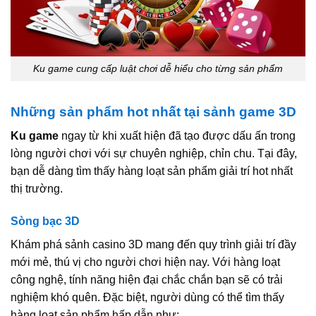
Ku game cung cấp luật chơi dễ hiểu cho từng sản phẩm
Những sản phẩm hot nhất tại sảnh game 3D
Ku game
ngay từ khi xuất hiện đã tạo được dấu ấn trong
lòng người chơi với sự chuyên nghiệp, chỉn chu. Tại đây,
bạn dễ dàng tìm thấy hàng loạt sản phẩm giải trí hot nhất
thị trường.
Sòng bạc 3D
Khám phá sảnh casino 3D mang đến quy trình giải trí đầy
mới mẻ, thú vị cho người chơi hiện nay. Với hàng loạt
công nghệ, tính năng hiện đại chắc chắn bạn sẽ có trải
nghiệm khó quên. Đặc biệt, người dùng có thể tìm thấy
hàng loạt sản phẩm hấp dẫn như: