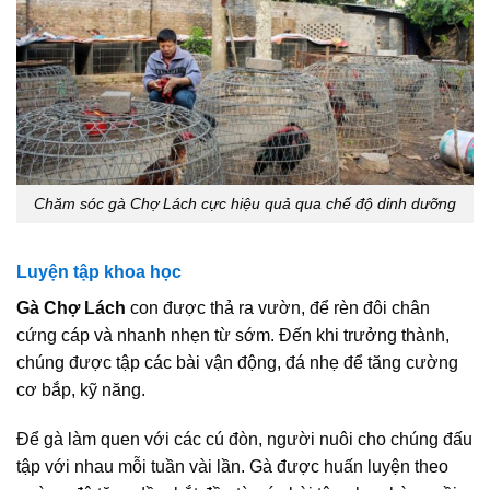
Chăm sóc gà Chợ Lách cực hiệu quả qua chế độ dinh dưỡng
Luyện tập khoa học
Gà Chợ Lách
con được thả ra vườn, để rèn đôi chân
cứng cáp và nhanh nhẹn từ sớm. Đến khi trưởng thành,
chúng được tập các bài vận động, đá nhẹ để tăng cường
cơ bắp, kỹ năng.
Để gà làm quen với các cú đòn, người nuôi cho chúng đấu
tập với nhau mỗi tuần vài lần. Gà được huấn luyện theo