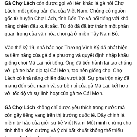
Gà Chợ Lách
còn được gọi với tên khác là gà nòi Chợ
Lách, một giống bản địa của Việt Nam. Chúng có nguồn
gốc từ huyện Chợ Lách, tỉnh Bến Tre và nổi tiếng với khả
năng chiến đấu xuất sắc. Từ đó đã đã trở thành một phần
quan trọng của văn hóa chọi gà ở miền Tây Nam Bộ.
Vào thế kỷ 19, nhà bác học Trương Vĩnh Ký đã phát hiện
ra tiềm năng của gà địa phương và quyết định nhập khẩu
giống chọi Mã Lai nổi tiếng. Ông đã tiến hành lai tạo chúng
với gà tre bản địa tại Cái Mơn, tạo nên giống chọi Chợ
Lách có khả năng chiến đấu vượt trội. Sự pha trộn này đã
mang đến sức mạnh và sự bền bỉ của gà Mã Lai, kết hợp
với tốc độ và sự linh hoạt của gà tre Cái Mơn.
Gà Chợ Lách
không chỉ được yêu thích trong nước mà
còn gây tiếng vang trên thị trường quốc tế. Đây chính là
niềm tự hào của giới sư kê Việt Nam. Một minh chứng cho
tinh thần kiên cường và ý chí bất khuất không thể thiếu