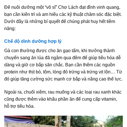
Để nuôi dưỡng một “võ sĩ” Chợ Lách đạt đỉnh vinh quang,
bạn cần kiên trì và am hiểu các kỹ thuật chăm sóc đặc biệt.
Dưới đây là những bí quyết để chúng phát huy hết tiềm
năng:
Chế độ dinh dưỡng hợp lý
Gà con thường được cho ăn gạo tấm, khi trưởng thành
chuyển sang ăn lúa đã ngâm qua đêm để giúp tiêu hóa dễ
dàng và giữ cơ bắp săn chắc. Bạn cần thêm các nguồn
protein như thịt bò, tôm, lòng đỏ trứng và trứng vịt lộn… Từ
đó giúp tăng cường sức mạnh cơ bắp và nâng cao thể lực.
Ngoài ra, chuối xiêm, rau muống và các loại rau xanh khác
cũng được thêm vào khẩu phần ăn để cung cấp vitamin,
hỗ trợ tiêu hóa.