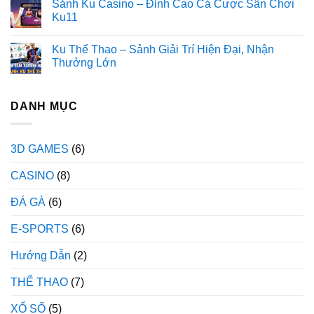
Sảnh Ku Casino – Đỉnh Cao Cá Cược Sân Chơi
Ku11
Ku Thể Thao – Sảnh Giải Trí Hiện Đại, Nhận
Thưởng Lớn
DANH MỤC
3D GAMES
(6)
CASINO
(8)
ĐÁ GÀ
(6)
E-SPORTS
(6)
Hướng Dẫn
(2)
THỂ THAO
(7)
XỔ SỐ
(5)