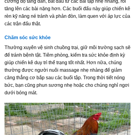
cường độ tăng dần, bắt đầu từ các bài tập nhẹ nhàng, rồi
tăng lên các bài nặng hơn. Các buổi đấu này giúp chiến kê
rèn kỹ năng né tránh và phản đòn, làm quen với áp lực của
các trận đấu thật.
Chăm sóc sức khỏe
Thường xuyên vệ sinh chuồng trại, giữ môi trường sạch sẽ
để tránh bệnh tật. Tiêm phòng, kiểm tra sức khỏe định kỳ
giúp chiến kê duy trì thể trạng tốt nhất. Hơn nữa, chúng
thường được người nuôi massage nhẹ nhàng để giảm
căng thẳng cơ bắp sau các buổi tập. Trong thời tiết nóng
bức, bạn cũng phun sương nhẹ hoặc cho chúng nghỉ ngơi
dưới bóng mát.