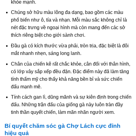
khỏe mạnh.
Chúng sở hữu màu lông đa dạng, bao gồm các màu
phổ biến như ô, tía và nhạn. Mỗi màu sắc không chỉ là
nét đặc trưng về ngoại hình mà còn mang đến các sở
thích riêng biệt cho giới sành chơi.
Đầu gà có kích thước vừa phải, tròn trịa, đặc biệt là đôi
mắt nhanh nhẹn, sáng long lanh.
Chân của chiến kê rất chắc khỏe, cân đối với thân hình,
có lớp vảy sắp xếp đều đặn. Đặc điểm này đã làm tăng
tính thẩm mỹ cho thấy khả năng bền bỉ và sức chiến
đấu mạnh mẽ.
Tính cách gan lì, dũng mãnh và sự kiên định trong chiến
đấu. Những trận đấu của giống gà này luôn tràn đầy
tinh thần quyết chiến, làm mãn nhãn người xem.
Bí quyết chăm sóc gà Chợ Lách cực đỉnh
hiệu quả