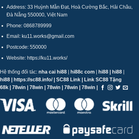
Address:
33 Huỳnh Mẫn Đạt, Hoà Cường Bắc, Hải Châu,
Đà Nẵng 550000, Việt Nam
Phone: 0868789999
Email:
ku11.works@gmail.com
Postcode: 550000
Website:
https://ku11.works/
Hệ thống đối tác:
nha cai hi88
|
hi88c com
|
hi88
|
hi88
|
hi88
|
https://sc88.info/
|
SC88 Link
|
Link SC88 Tặng
68k
|
78win
|
78win
|
78win
|
78win
|
78win
|