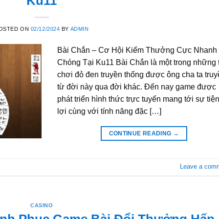
Ku11
OSTED ON
02/12/2024
BY
ADMIN
Bài Chắn – Cơ Hội Kiếm Thưởng Cực Nhanh
Chóng Tại Ku11 Bài Chắn là một trong những 
chơi đỏ đen truyền thống được ông cha ta tru
từ đời này qua đời khác. Đến nay game được
phát triển hình thức trực tuyến mang tới sự tiệ
lợi cùng với tính năng đặc […]
CONTINUE READING
→
Leave a com
CASINO
inh Phục Game Bài Đổi Thưởng Hấp