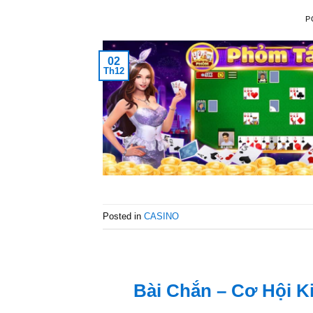
P
02
Th12
Posted in
CASINO
Bài Chắn – Cơ Hội 