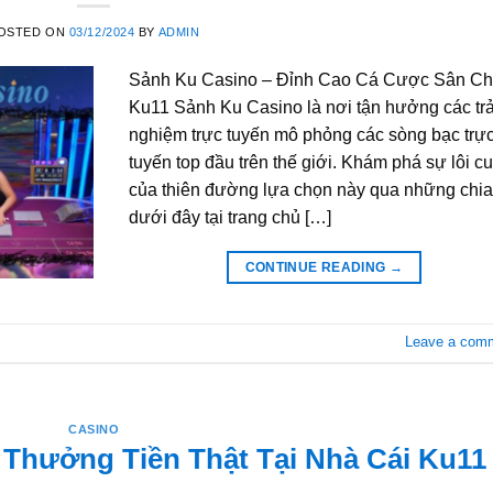
OSTED ON
03/12/2024
BY
ADMIN
Sảnh Ku Casino – Đỉnh Cao Cá Cược Sân Ch
Ku11 Sảnh Ku Casino là nơi tận hưởng các trả
nghiệm trực tuyến mô phỏng các sòng bạc trự
tuyến top đầu trên thế giới. Khám phá sự lôi c
của thiên đường lựa chọn này qua những chia
dưới đây tại trang chủ […]
CONTINUE READING
→
Leave a com
CASINO
Thưởng Tiền Thật Tại Nhà Cái Ku11