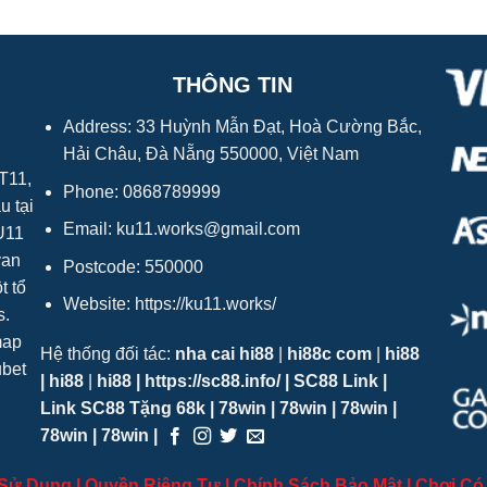
THÔNG TIN
Address:
33 Huỳnh Mẫn Đạt, Hoà Cường Bắc,
Hải Châu, Đà Nẵng 550000, Việt Nam
T11,
Phone: 0868789999
u tại
Email:
ku11.works@gmail.com
KU11
yan
Postcode: 550000
t tổ
Website:
https://ku11.works/
s.
map
Hệ thống đối tác:
nha cai hi88
|
hi88c com
|
hi88
ubet
|
hi88
|
hi88
|
https://sc88.info/
|
SC88 Link
|
Link SC88 Tặng 68k
|
78win
|
78win
|
78win
|
78win
|
78win
|
 Sử Dụng
|
Quyền Riêng Tư
|
Chính Sách Bảo Mật
|
Chơi Có