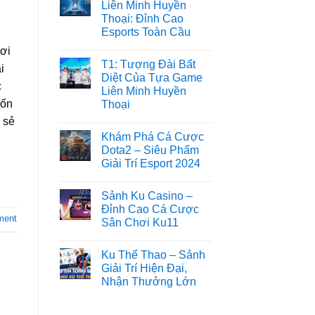
Liên Minh Huyền
Thoại: Đỉnh Cao
Esports Toàn Cầu
ơi
T1: Tượng Đài Bất
i
Diệt Của Tựa Game
c
Liên Minh Huyền
uốn
Thoại
 sẻ
Khám Phá Cá Cược
Dota2 – Siêu Phẩm
Giải Trí Esport 2024
Sảnh Ku Casino –
Đỉnh Cao Cá Cược
ment
Sân Chơi Ku11
Ku Thể Thao – Sảnh
Giải Trí Hiện Đại,
Nhận Thưởng Lớn