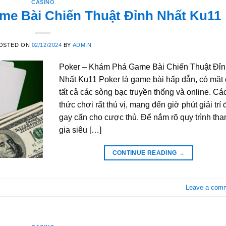
CASINO
me Bài Chiến Thuật Đỉnh Nhất Ku11
OSTED ON
02/12/2024
BY
ADMIN
Poker – Khám Phá Game Bài Chiến Thuật Đỉ
Nhất Ku11 Poker là game bài hấp dẫn, có mặt
tất cả các sòng bạc truyền thống và online. Cá
thức chơi rất thú vị, mang đến giờ phút giải trí 
gay cấn cho cược thủ. Để nắm rõ quy trình th
gia siêu […]
CONTINUE READING
→
Leave a com