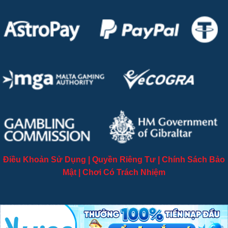
Điều Khoản Sử Dụng
|
Quyền Riêng Tư
|
Chính Sách Bảo
Mật
|
Chơi Có Trách Nhiệm