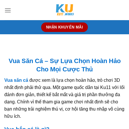
Skip
to
content
NHẬN KHUYẾN MÃI
Vua Săn Cá – Sự Lựa Chọn Hoàn Hảo
Cho Mọi Cược Thủ
Vua săn cá
được xem là lựa chọn hoàn hảo, trò chơi 3D
nhất định phải thử qua. Một game quốc dân tại Ku11 với lối
đánh đơn giản, thiết kế bắt mắt và giá trị phần thưởng đa
dạng. Chính vì thế tham gia game chơi nhất định sẽ cho
bạn những trải nghiệm thú vị, cơ hội tăng thu nhập vô cùng
hữu ích.