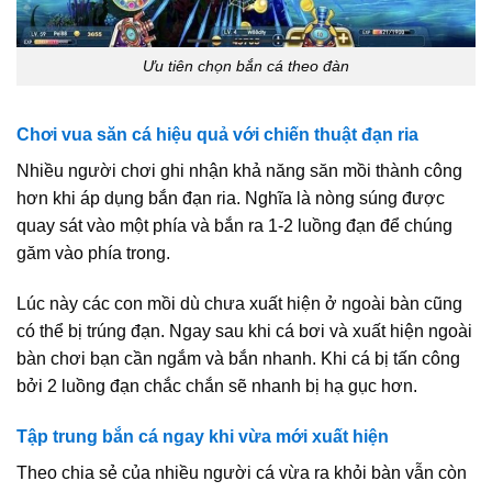
Ưu tiên chọn bắn cá theo đàn
Chơi vua săn cá hiệu quả với chiến thuật đạn ria
Nhiều người chơi ghi nhận khả năng săn mồi thành công
hơn khi áp dụng bắn đạn ria. Nghĩa là nòng súng được
quay sát vào một phía và bắn ra 1-2 luồng đạn để chúng
găm vào phía trong.
Lúc này các con mồi dù chưa xuất hiện ở ngoài bàn cũng
có thể bị trúng đạn. Ngay sau khi cá bơi và xuất hiện ngoài
bàn chơi bạn cần ngắm và bắn nhanh. Khi cá bị tấn công
bởi 2 luồng đạn chắc chắn sẽ nhanh bị hạ gục hơn.
Tập trung bắn cá ngay khi vừa mới xuất hiện
Theo chia sẻ của nhiều người cá vừa ra khỏi bàn vẫn còn