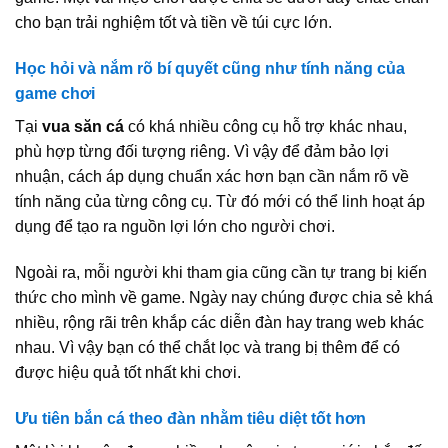
cho bạn trải nghiệm tốt và tiền về túi cực lớn.
Học hỏi và nắm rõ bí quyết cũng như tính năng của
game chơi
Tại
vua săn cá
có khá nhiều công cụ hỗ trợ khác nhau,
phù hợp từng đối tượng riêng. Vì vậy để đảm bảo lợi
nhuận, cách áp dụng chuẩn xác hơn bạn cần nắm rõ về
tính năng của từng công cụ. Từ đó mới có thể linh hoạt áp
dụng để tạo ra nguồn lợi lớn cho người chơi.
Ngoài ra, mỗi người khi tham gia cũng cần tự trang bị kiến
thức cho mình về game. Ngày nay chúng được chia sẻ khá
nhiều, rộng rãi trên khắp các diễn đàn hay trang web khác
nhau. Vì vậy bạn có thể chắt lọc và trang bị thêm để có
được hiệu quả tốt nhất khi chơi.
Ưu tiên bắn cá theo đàn nhằm tiêu diệt tốt hơn