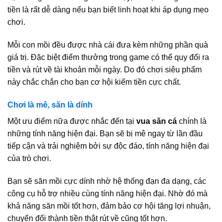
tiền là rất dễ dàng nếu bạn biết linh hoạt khi áp dụng mẹo
chơi.
Mỗi con mồi đều được nhà cái đưa kèm những phần quà
giá trị. Đặc biệt điểm thưởng trong game có thể quy đổi ra
tiền và rút về tài khoản mỗi ngày. Do đó chơi siêu phẩm
này chắc chắn cho bạn cơ hội kiếm tiền cực chất.
Chơi là mê, săn là dính
Một ưu điểm nữa được nhắc đến tại
vua săn cá
chính là
những tính năng hiện đại. Bạn sẽ bị mê ngay từ lần đầu
tiếp cận và trải nghiệm bởi sự độc đáo, tính năng hiện đại
của trò chơi.
Bạn sẽ săn mồi cực dính nhờ hệ thống đạn đa dạng, các
công cụ hỗ trợ nhiều cùng tính năng hiện đại. Nhờ đó mà
khả năng săn mồi tốt hơn, đảm bảo cơ hội tăng lợi nhuận,
chuyển đổi thành tiền thật rút về cũng tốt hơn.