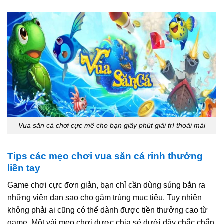
Vua săn cá chơi cực mê cho bạn giây phút giải trí thoải mái
Tips các mẹo chơi vua săn cá rinh thưởng
liền tay
Game chơi cực đơn giản, bạn chỉ cần dùng súng bắn ra
những viên đạn sao cho găm trúng mục tiêu. Tuy nhiên
không phải ai cũng có thể dành được tiền thưởng cao từ
game. Một vài mẹo chơi được chia sẻ dưới đây chắc chắn